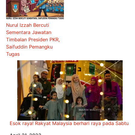
Nurul Izzah Bercuti
Sementara Jawatan
Timbalan Presiden PKR,
Saifuddin Pemangku
Tugas
Esok raya! Rakyat Malaysia berhari raya pada Sabtu