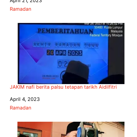
Date
April 21, 2023
In relation to
Ramadan
JAKIM nafi berita palsu tetapan tarikh Aidilfitri
Date
April 4, 2023
In relation to
Ramadan