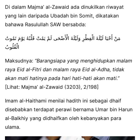
Di dalam Majma’ al-Zawaid ada dinukilkan riwayat
yang lain daripada Ubadah bin Somit, dikatakan
bahawa Rasulullah SAW bersabda:
مَنْ أَحْيَا لَيْلَةَ الْفِطْرِ وَلَيْلَةَ الْأَضْحَى لَمْ يَمُتْ قَلْبُهُ يَوْمَ تَمُوتُ
الْقُلُوبُ
Maksudnya:
“Barangsiapa yang menghidupkan malam
raya Eid al-Fitri dan malam raya Eid al-Adha, tidak
akan mati hatinya pada hari hati-hati akan mati.”
[Lihat: Majma’ al-Zawaid (3203), 2/198]
Imam al-Haithami menilai hadith ini sebagai dhaif
disebabkan terdapat perawi bernama Umar bin Harun
al-Balkhiy yang didhaifkan oleh kebanyakan para
ulama.