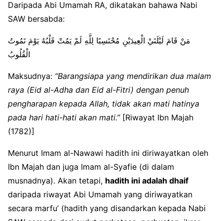
Daripada Abi Umamah RA, dikatakan bahawa Nabi
SAW bersabda:
مَنْ قَامَ لَيْلَتَيْ الْعِيدَيْنِ مُحْتَسِبًا لِلَّهِ لَمْ يَمُتْ قَلْبُهُ يَوْمَ تَمُوتُ
الْقُلُوبُ
Maksudnya:
“Barangsiapa yang mendirikan dua malam
raya (Eid al-Adha dan Eid al-Fitri) dengan penuh
pengharapan kepada Allah, tidak akan mati hatinya
pada hari hati-hati akan mati.”
[Riwayat Ibn Majah
(1782)]
Menurut Imam al-Nawawi hadith ini diriwayatkan oleh
Ibn Majah dan juga Imam al-Syafie (di dalam
musnadnya). Akan tetapi,
hadith ini adalah dhaif
daripada riwayat Abi Umamah yang diriwayatkan
secara marfu’ (hadith yang disandarkan kepada Nabi