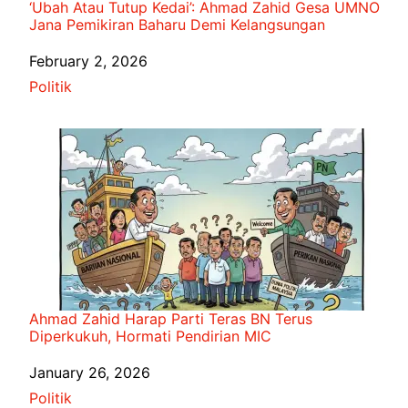
‘Ubah Atau Tutup Kedai’: Ahmad Zahid Gesa UMNO
Jana Pemikiran Baharu Demi Kelangsungan
Date
February 2, 2026
In relation to
Politik
Ahmad Zahid Harap Parti Teras BN Terus
Diperkukuh, Hormati Pendirian MIC
Date
January 26, 2026
In relation to
Politik