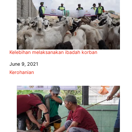
Kelebihan melaksanakan ibadah korban
Date
June 9, 2021
In relation to
Kerohanian