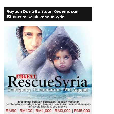
Rayuan Dana Bantuan Kecemasan
Musim Sejuk RescueSyria