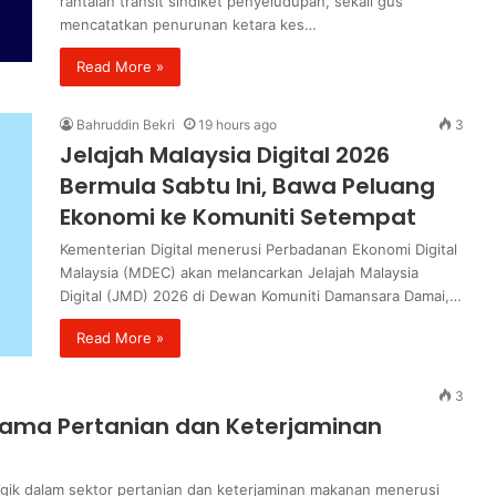
rantaian transit sindiket penyeludupan, sekali gus
mencatatkan penurunan ketara kes…
Read More »
Bahruddin Bekri
19 hours ago
3
Jelajah Malaysia Digital 2026
Bermula Sabtu Ini, Bawa Peluang
Ekonomi ke Komuniti Setempat
Kementerian Digital menerusi Perbadanan Ekonomi Digital
Malaysia (MDEC) akan melancarkan Jelajah Malaysia
Digital (JMD) 2026 di Dewan Komuniti Damansara Damai,…
Read More »
3
sama Pertanian dan Keterjaminan
gik dalam sektor pertanian dan keterjaminan makanan menerusi