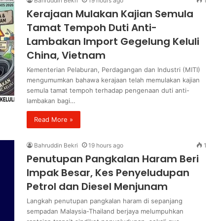
Bahruddin Bekri
19 hours ago
1
Kerajaan Mulakan Kajian Semula
Tamat Tempoh Duti Anti-
Lambakan Import Gegelung Keluli
China, Vietnam
Kementerian Pelaburan, Perdagangan dan Industri (MITI)
mengumumkan bahawa kerajaan telah memulakan kajian
semula tamat tempoh terhadap pengenaan duti anti-
lambakan bagi…
Read More »
Bahruddin Bekri
19 hours ago
1
Penutupan Pangkalan Haram Beri
Impak Besar, Kes Penyeludupan
Petrol dan Diesel Menjunam
Langkah penutupan pangkalan haram di sepanjang
sempadan Malaysia-Thailand berjaya melumpuhkan