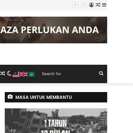
Log
Random
Sidebar
g Keluli China, Vietnam
In
Article
m
ram
kTok
RSS
Random
Switch
Search
Article
skin
for
MASA UNTUK MEMBANTU