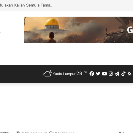
Mulakan Kajian Semula Tamat Tempoh Duti Anti-Lambakan Import Gegelun
℃
29
Facebook
Twitter
YouTube
Instagra
Teleg
Ti
Kuala Lumpur