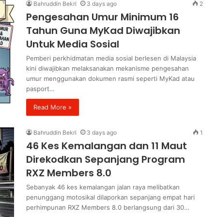
Bahruddin Bekri
3 days ago
2
Pengesahan Umur Minimum 16
Tahun Guna MyKad Diwajibkan
Untuk Media Sosial
Pemberi perkhidmatan media sosial berlesen di Malaysia
kini diwajibkan melaksanakan mekanisme pengesahan
umur menggunakan dokumen rasmi seperti MyKad atau
pasport…
Read More »
Bahruddin Bekri
3 days ago
1
46 Kes Kemalangan dan 11 Maut
Direkodkan Sepanjang Program
RXZ Members 8.0
Sebanyak 46 kes kemalangan jalan raya melibatkan
penunggang motosikal dilaporkan sepanjang empat hari
perhimpunan RXZ Members 8.0 berlangsung dari 30…