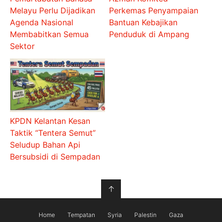
Melayu Perlu Dijadikan
Perkemas Penyampaian
Agenda Nasional
Bantuan Kebajikan
Membabitkan Semua
Penduduk di Ampang
Sektor
KPDN Kelantan Kesan
Taktik “Tentera Semut”
Seludup Bahan Api
Bersubsidi di Sempadan
↑
Home
Tempatan
Syria
Palestin
Gaza