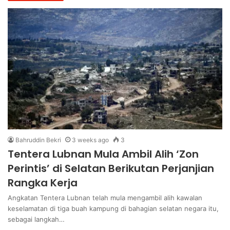
Bahruddin Bekri
3 weeks ago
3
Tentera Lubnan Mula Ambil Alih ‘Zon
Perintis’ di Selatan Berikutan Perjanjian
Rangka Kerja
Angkatan Tentera Lubnan telah mula mengambil alih kawalan
keselamatan di tiga buah kampung di bahagian selatan negara itu,
sebagai langkah…