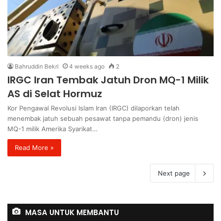
Bahruddin Bekri
4 weeks ago
2
IRGC Iran Tembak Jatuh Dron MQ-1 Milik
AS di Selat Hormuz
Kor Pengawal Revolusi Islam Iran (IRGC) dilaporkan telah
menembak jatuh sebuah pesawat tanpa pemandu (dron) jenis
MQ-1 milik Amerika Syarikat…
Read More »
Next page
MASA UNTUK MEMBANTU