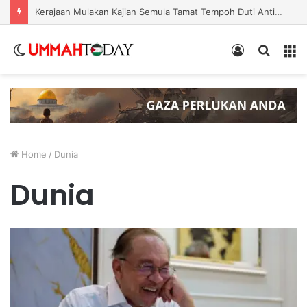
Nurul Izzah Bercuti Sementara Jawatan Timbalan Presiden PKR, Saifuddin Pemangku Tugas
Switch
Log
Search
Menu
skin
In
for
Home
/
Dunia
Dunia