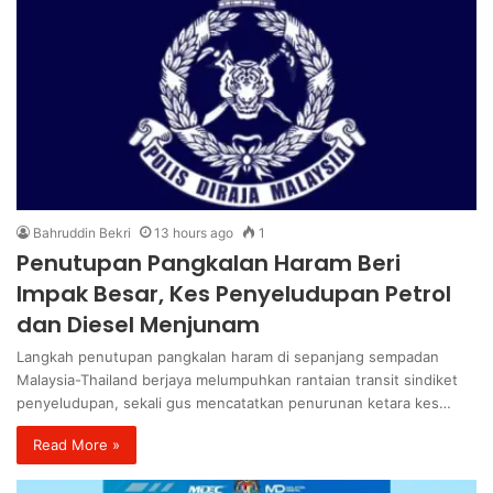
Bahruddin Bekri
13 hours ago
1
Penutupan Pangkalan Haram Beri
Impak Besar, Kes Penyeludupan Petrol
dan Diesel Menjunam
Langkah penutupan pangkalan haram di sepanjang sempadan
Malaysia-Thailand berjaya melumpuhkan rantaian transit sindiket
penyeludupan, sekali gus mencatatkan penurunan ketara kes…
Read More »