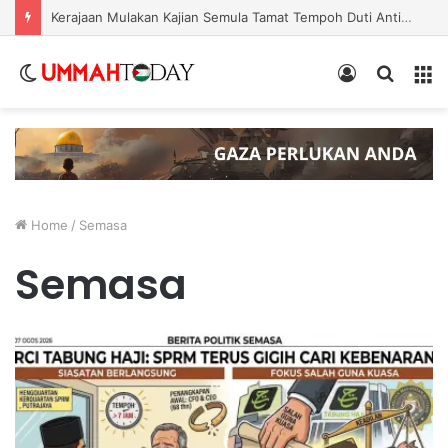
Kerajaan Mulakan Kajian Semula Tamat Tempoh Duti Anti-Lambakan Import Gegelung Keluli China, Vietnam
Switch
Log
Search
Menu
skin
In
for
Home
/
Semasa
Semasa