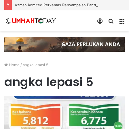
Azman Komited Perkemas Penyampaian Bantuan Kebajikan Penduduk di Ampang
Switch
Log
Search
Menu
skin
In
for
Home
/
angka lepasi 5
angka lepasi 5