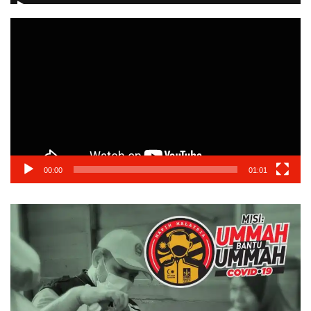
Video
Player
00:00
01:01