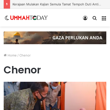
Kerajaan Mulakan Kajian Semula Tamat Tempoh Duti Anti-Lambakan Import Gegelung Keluli China, Vietnam
Switch
Log
Search
Menu
skin
In
for
Home
/
Chenor
Chenor