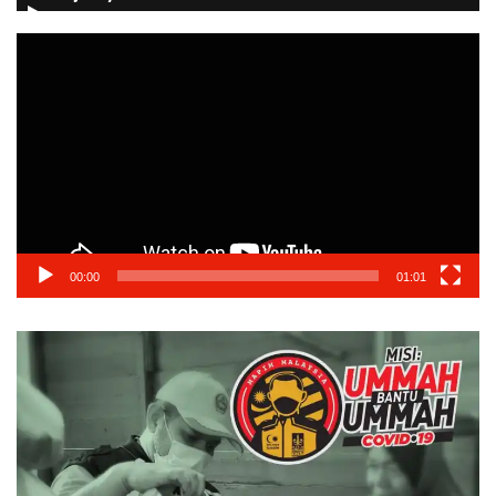
Video
Player
00:00
01:01