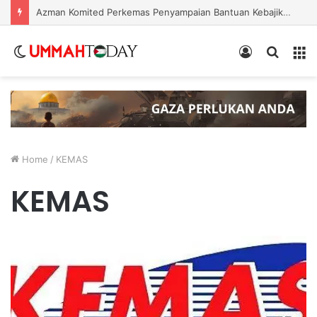
KPDN Kelantan Kesan Taktik “Tentera Semut” Seludup Bahan Api Bersubsidi di Sempadan
Switch
Log
Search
Menu
skin
In
for
Home
/
KEMAS
KEMAS