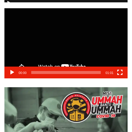
Video
Player
00:00
01:01