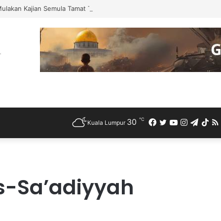
Mulakan Kajian Semula Tamat Tempoh Duti Anti-Lambakan Import Gegelun
℃
30
Facebook
Twitter
YouTube
Instagra
Teleg
Ti
Kuala Lumpur
s-Sa’adiyyah