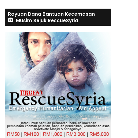
Rayuan Dana Bantuan Kecemasan
Musim Sejuk RescueSyria