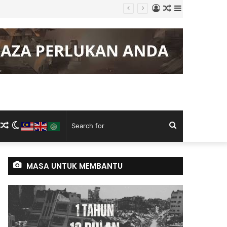
Log
Random
Sidebar
g Keluli China, Vietnam
In
Article
m
ram
kTok
RSS
Random
Switch
Search
Article
skin
for
MASA UNTUK MEMBANTU