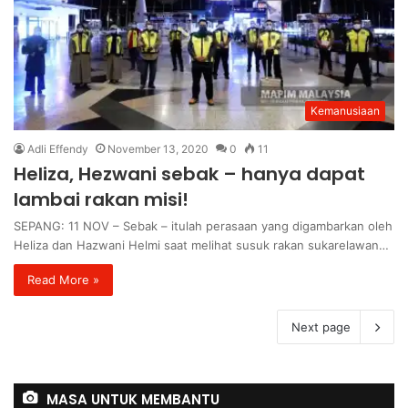
Kemanusiaan
Adli Effendy
November 13, 2020
0
11
Heliza, Hezwani sebak – hanya dapat
lambai rakan misi!
SEPANG: 11 NOV – Sebak – itulah perasaan yang digambarkan oleh
Heliza dan Hazwani Helmi saat melihat susuk rakan sukarelawan…
Read More »
Next page
MASA UNTUK MEMBANTU