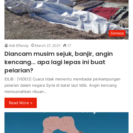
Semasa
Adli Effendy
March 27, 2021
17
Diancam musim sejuk, banjir, angin
kencang… apa lagi lepas ini buat
pelarian?
IDLIB : [VIDEO] Cuaca tidak menentu membadai perkampungan
pelarian dalam negara Syria di barat laut Idlib. Angin kencang
memusnahkan ribuan…
Read More »