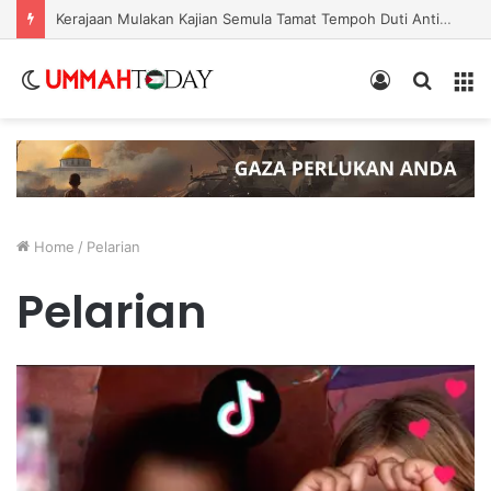
Nurul Izzah Bercuti Sementara Jawatan Timbalan Presiden PKR, Saifuddin Pemangku Tugas
Switch
Log
Search
Menu
skin
In
for
Home
/
Pelarian
Pelarian