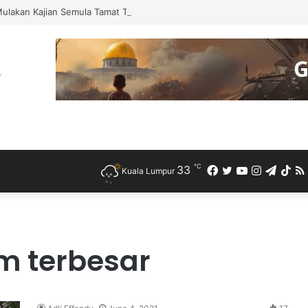
Mulakan Kajian Semula Tamat Tempoh Duti Anti-Lambakan Import Gegelun
℃
33
Facebook
Twitter
YouTube
Instagra
Teleg
Ti
Kuala Lumpur
 terbesar