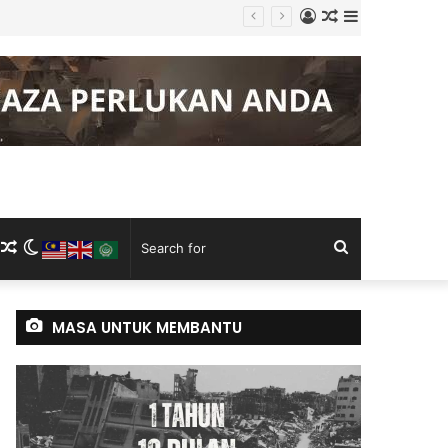
Log
Random
Sidebar
g Keluli China, Vietnam
In
Article
m
ram
kTok
RSS
Random
Switch
Search
Article
skin
for
MASA UNTUK MEMBANTU