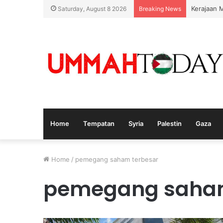
Kerajaan 
Saturday, August 8 2026
Breaking News
Home
Tempatan
Syria
Palestin
Gaza
Home
/
pemegang saham terbesar
pemegang saham