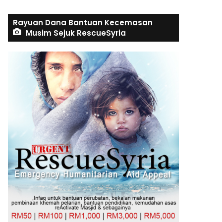
Rayuan Dana Bantuan Kecemasan
Musim Sejuk RescueSyria