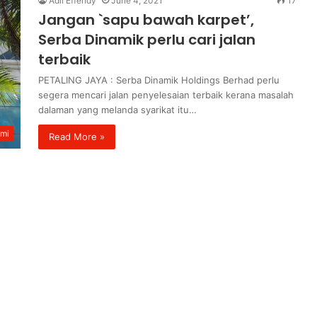
Adli Effendy
June 4, 2021
17
Jangan `sapu bawah karpet’,
Serba Dinamik perlu cari jalan
terbaik
PETALING JAYA : Serba Dinamik Holdings Berhad perlu
segera mencari jalan penyelesaian terbaik kerana masalah
dalaman yang melanda syarikat itu…
mi
Read More »