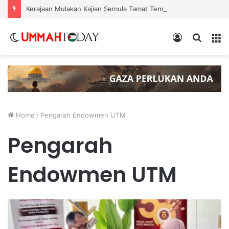
Kerajaan Mulakan Kajian Semula Tamat Tempoh Duti Anti-Lambakan Import Gegelung Keluli China, Vietnam
Switch
Log
Search
Menu
skin
In
for
Home
/
Pengarah Endowmen UTM
Pengarah
Endowmen UTM