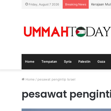
Kerajaan Mul
Friday, August 7 2026
Breaking News
Home
Tempatan
Syria
Palestin
Gaza
Home
/
pesawat pengintip Israel
pesawat penginti