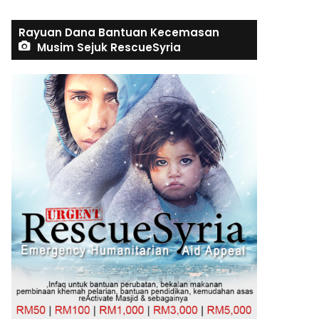
Rayuan Dana Bantuan Kecemasan
Musim Sejuk RescueSyria