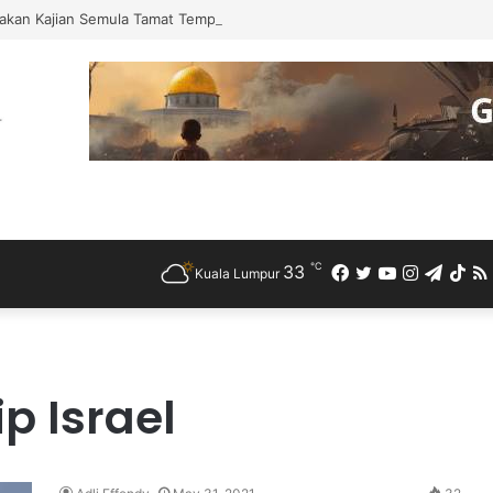
akan Kajian Semula Tamat Tempoh Duti Anti-Lambakan Import Gegelung 
℃
33
Facebook
Twitter
YouTube
Instagra
Teleg
Ti
Kuala Lumpur
p Israel