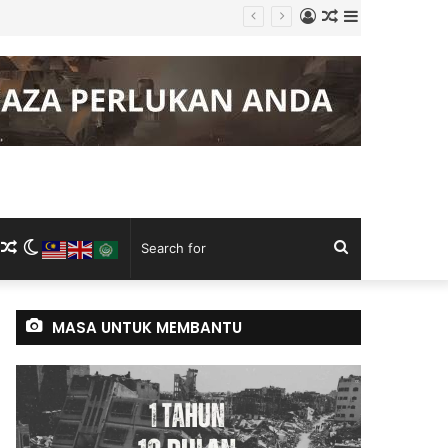
Log
Random
Sidebar
Keluli China, Vietnam
In
Article
m
ram
kTok
RSS
Random
Switch
Search
Article
skin
for
MASA UNTUK MEMBANTU