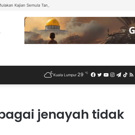
Mulakan Kajian Semula Tamat Tempoh Duti Anti-Lambakan Import Gegelun
℃
29
Facebook
Twitter
YouTube
Instagra
Teleg
Ti
Kuala Lumpur
ebagai jenayah tidak