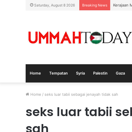
Kerajaan 
Saturday, August 8 2026
Breaking News
Home
Tempatan
Syria
Palestin
Gaza
Home
/
seks luar tabii sebagai jenayah tidak sah
seks luar tabii s
sah