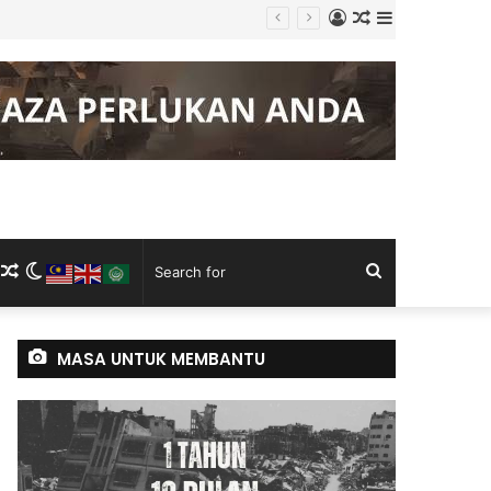
Log
Random
Sidebar
g Keluli China, Vietnam
In
Article
m
ram
kTok
RSS
Random
Switch
Search
Article
skin
for
MASA UNTUK MEMBANTU