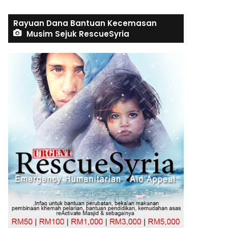
Rayuan Dana Bantuan Kecemasan
Musim Sejuk RescueSyria