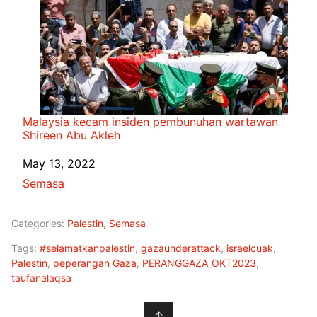
Malaysia kecam insiden pembunuhan wartawan
Shireen Abu Akleh
Date
May 13, 2022
In relation to
Semasa
Categories:
Palestin
,
Semasa
Tags:
#selamatkanpalestin
,
gazaunderattack
,
israelcuak
,
Palestin
,
peperangan Gaza
,
PERANGGAZA_OKT2023
,
taufanalaqsa
↑