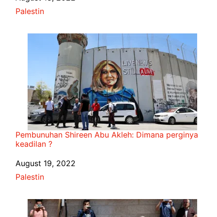
In relation to
Palestin
Pembunuhan Shireen Abu Akleh: Dimana perginya
keadilan ?
Date
August 19, 2022
In relation to
Palestin