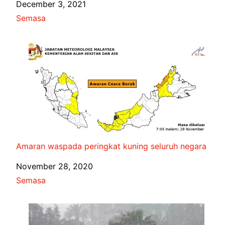
Date
December 3, 2021
In relation to
Semasa
Amaran waspada peringkat kuning seluruh negara
Date
November 28, 2020
In relation to
Semasa