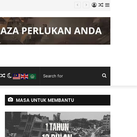
Log
Random
Sidebar
l
In
Article
m
ram
kTok
RSS
Random
Switch
Search
Article
skin
for
MASA UNTUK MEMBANTU