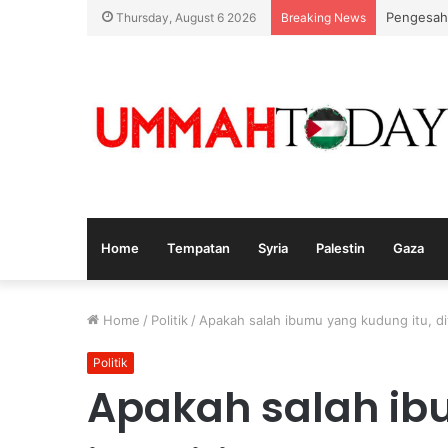
Pengesah
Thursday, August 6 2026
Breaking News
Home
Tempatan
Syria
Palestin
Gaza
Home
/
Politik
/
Apakah salah ibumu yang kudung itu, diti
Politik
Apakah salah i