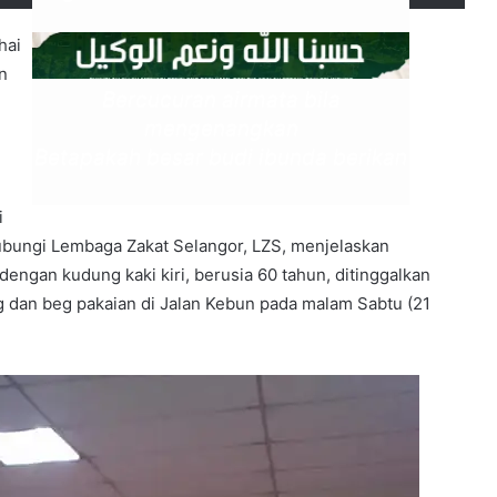
hai
n
Bercucuran airmata bila
mengenangkan
Betapakah besar budi ibunda berikan
i
bungi Lembaga Zakat Selangor, LZS, menjelaskan
ngan kudung kaki kiri, berusia 60 tahun, ditinggalkan
g dan beg pakaian di Jalan Kebun pada malam Sabtu (21