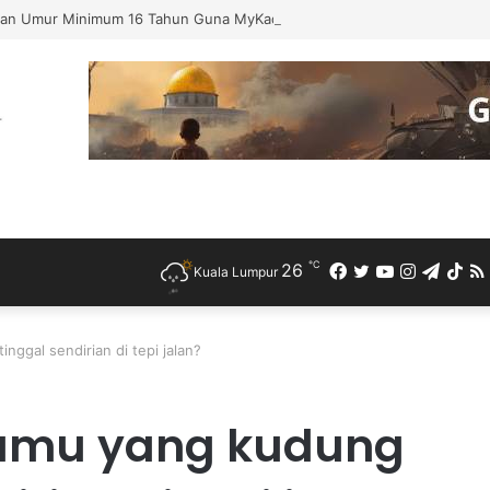
an Umur Minimum 16 Tahun Guna MyKad Diwajibkan Untuk Media Sosia
℃
26
Facebook
Twitter
YouTube
Instagra
Teleg
Ti
Kuala Lumpur
nggal sendirian di tepi jalan?
bumu yang kudung