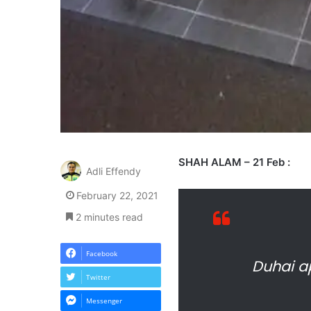
SHAH ALAM – 21 Feb :
Adli Effendy
February 22, 2021
2 minutes read
Facebook
Duhai a
Twitter
Messenger