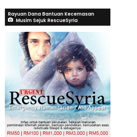
Rayuan Dana Bantuan Kecemasan
Musim Sejuk RescueSyria