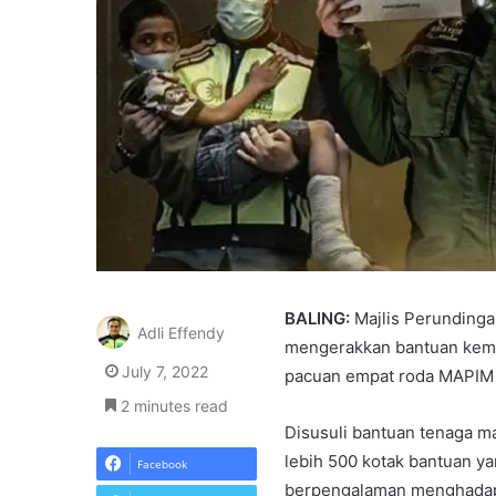
BALING:
Majlis Perunding
Adli Effendy
mengerakkan bantuan kema
July 7, 2022
pacuan empat roda MAPIM 
2 minutes read
Disusuli bantuan tenaga ma
lebih 500 kotak bantuan y
Facebook
berpengalaman menghadapi