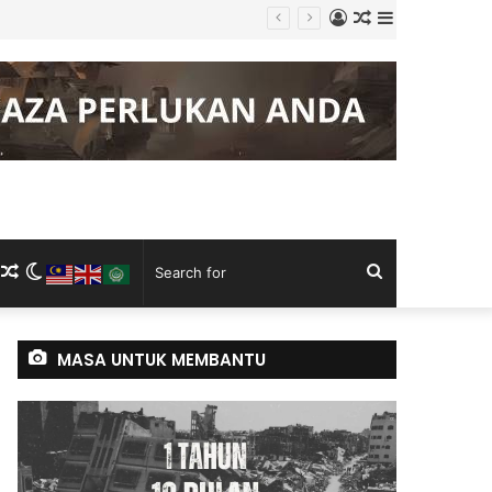
Log
Random
Sidebar
 Tugas
In
Article
m
ram
kTok
RSS
Random
Switch
Search
Article
skin
for
MASA UNTUK MEMBANTU