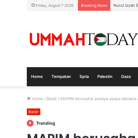
Nurul Izzah
Friday, August 7 2026
Breaking News
Home
Tempatan
Syria
Palestin
Gaza
Home
/
Banjir
/
MAPIM berusaha sedaya upaya laksana
Banjir
Trending