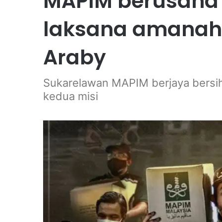
MAPIM berusaha
laksana amanah
Araby
Sukarelawan MAPIM berjaya bersih
kedua misi