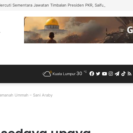
 Bercuti Sementara Jawatan Timbalan Presiden PKR, Saifuddin Pemangku
℃
30
Facebook
Twitter
YouTube
Instagra
Teleg
Ti
Kuala Lumpur
 amanah Ummah – Sani Araby