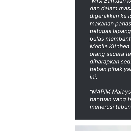
“Misi Bantuan 
dan dalam mas
digerakkan ke 
makanan panas 
petugas lapang
pulas membantu 
Mobile Kitchen 
orang secara te
diharapkan se
beban pihak ya
ini.
“MAPIM Malaysi
bantuan yang t
menerusi tabun