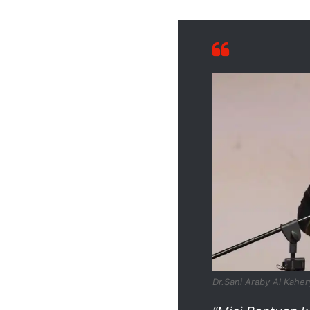
Dr.Sani Araby Al Kahe