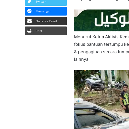
Twitter
Messenger
Share via Email
Print
Menurut Ketua Aktivis Kem
fokus bantuan tertumpu 
& pengagihan secara tump
lainnya.