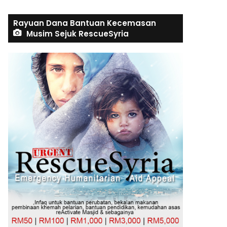
Rayuan Dana Bantuan Kecemasan
Musim Sejuk RescueSyria