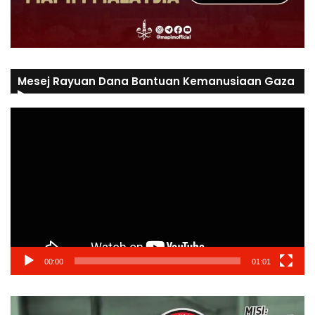
Mesej Rayuan Dana Bantuan Kemanusiaan Gaza
Video
Player
00:00
01:01