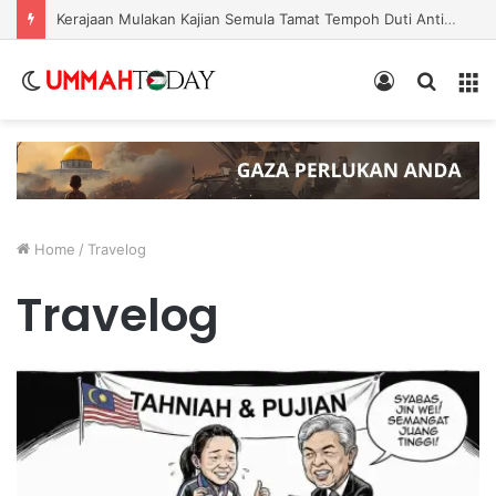
Nurul Izzah Bercuti Sementara Jawatan Timbalan Presiden PKR, Saifuddin Pemangku Tugas
Switch
Log
Search
Menu
skin
In
for
Home
/
Travelog
Travelog