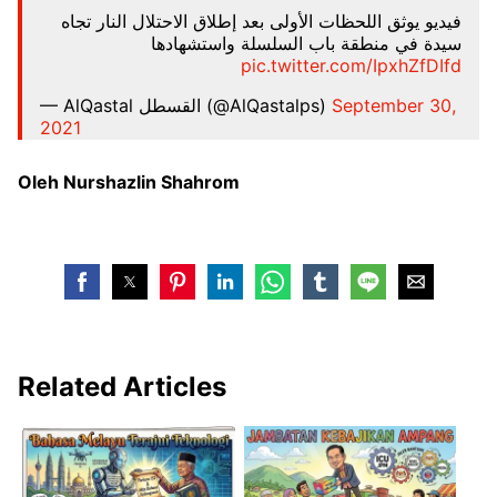
فيديو يوثق اللحظات الأولى بعد إطلاق الاحتلال النار تجاه
سيدة في منطقة باب السلسلة واستشهادها
pic.twitter.com/IpxhZfDIfd
— AlQastal القسطل (@AlQastalps)
September 30,
2021
Oleh Nurshazlin Shahrom
Related Articles