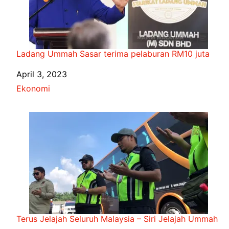
Ladang Ummah Sasar terima pelaburan RM10 juta
Date
April 3, 2023
In relation to
Ekonomi
Terus Jelajah Seluruh Malaysia – Siri Jelajah Ummah