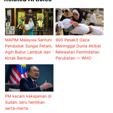
MAPIM Malaysia Santuni
900 Pesakit Gaza
Penduduk Sungai Petani,
Meninggal Dunia Akibat
Agih Bubur Lambuk dan
Kelewatan Pemindahan
Kotak Bantuan
Perubatan — WHO
PM kecam kekejaman di
Sudan, seru hentikan
serta-merta