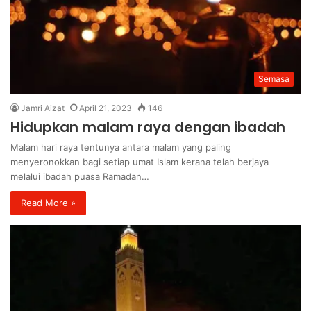
Semasa
Jamri Aizat
April 21, 2023
146
Hidupkan malam raya dengan ibadah
Malam hari raya tentunya antara malam yang paling
menyeronokkan bagi setiap umat Islam kerana telah berjaya
melalui ibadah puasa Ramadan…
Read More »