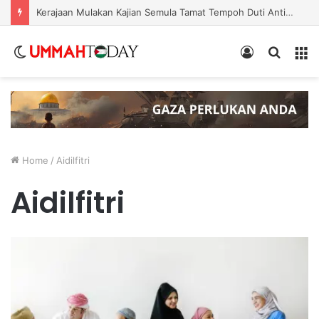
Nurul Izzah Bercuti Sementara Jawatan Timbalan Presiden PKR, Saifuddin Pemangku Tugas
Switch
Log
Search
Menu
skin
In
for
Home
/
Aidilfitri
Aidilfitri