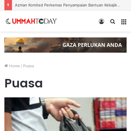
Azman Komited Perkemas Penyampaian Bantuan Kebajikan Penduduk di Ampang
Switch
Log
Search
Menu
skin
In
for
Home
/
Puasa
Puasa