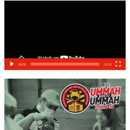
Video
Player
00:00
01:01