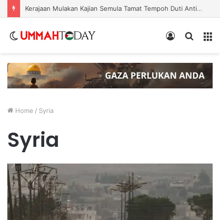
Nurul Izzah Bercuti Sementara Jawatan Timbalan Presiden PKR, Saifuddin Pemangku Tugas
Switch
Log
Search
Menu
skin
In
for
Home
/
Syria
Syria