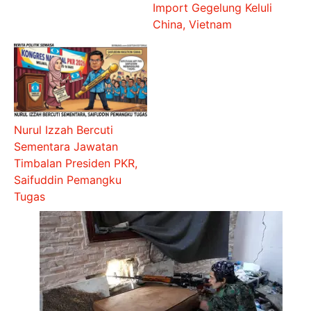
Import Gegelung Keluli
China, Vietnam
Nurul Izzah Bercuti
Sementara Jawatan
Timbalan Presiden PKR,
Saifuddin Pemangku
Tugas