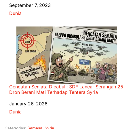
Date
September 7, 2023
In relation to
Dunia
Gencatan Senjata Dicabuli: SDF Lancar Serangan 25
Dron Berani Mati Terhadap Tentera Syria
Date
January 26, 2026
In relation to
Dunia
Categories:
Semasa
,
Syria