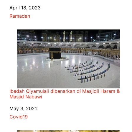
Date
April 18, 2023
In relation to
Ramadan
Ibadah Qiyamulail dibenarkan di Masjidil Haram &
Masjid Nabawi
Date
May 3, 2021
In relation to
Covid19