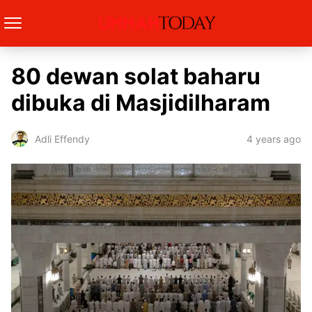
80 dewan solat baharu
dibuka di Masjidilharam
4 years ago
Adli Effendy