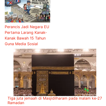
Perancis Jadi Negara EU
Pertama Larang Kanak-
Kanak Bawah 15 Tahun
Guna Media Sosial
Tiga juta jemaah di Masjidilharam pada malam ke-27
Ramadan