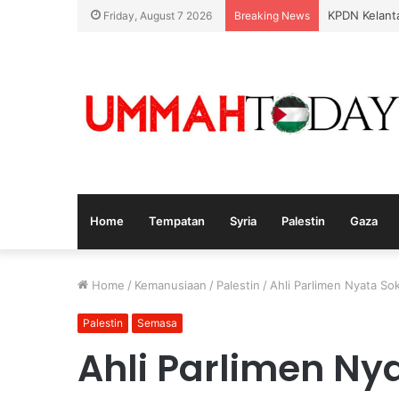
KPDN Kelanta
Friday, August 7 2026
Breaking News
Home
Tempatan
Syria
Palestin
Gaza
Home
/
Kemanusiaan
/
Palestin
/
Ahli Parlimen Nyata S
Palestin
Semasa
Ahli Parlimen N