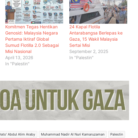
Komitmen Tegas Hentikan
24 Kapal Flotila
Genosid: Malaysia Negara
Antarabangsa Berlepas ke
Menteri Arab dan Islam Bersetuju
Pertama Iktiraf Global
Gaza, 15 Wakil Malaysia
Wujud Mekanisme Tetap
Sumud Flotilla 2.0 Sebagai
Sertai Misi
Dokumentasi Pelanggaran Israel di
Misi Nasional
September 2, 2025
Baitulmaqdis Timur
April 13, 2026
In "Palestin"
Hampir 20 Negara Islam
In "Palestin"
Pertimbang Tindakan Kolektif
Tangani Pelanggaran Israel di Al-
Aqsa
Kadar Emigrasi Israel Capai Rekod
Tertinggi, Hampir 270,000
Penduduk Berpindah Keluar
Mesir Desak Pembukaan
Sempadan Rafah, Israel Tegas
Hadkan Laluan Bantuan ke Gaza
Dato' Abdul Alim Araby
Muhammad Nadir Al Nuri Kamaruzaman
Palestin