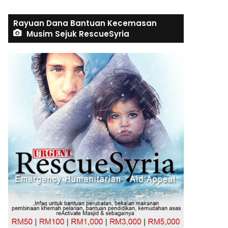
Rayuan Dana Bantuan Kecemasan
Musim Sejuk RescueSyria