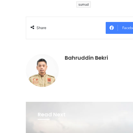
sumud
Faceb
Share
Bahruddin Bekri
Read Next