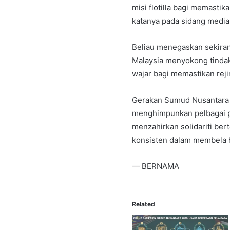
misi flotilla bagi memasti
katanya pada sidang media 
Beliau menegaskan sekirany
Malaysia menyokong tinda
wajar bagi memastikan rej
Gerakan Sumud Nusantara d
menghimpunkan pelbagai pi
menzahirkan solidariti ber
konsisten dalam membela h
— BERNAMA
Related