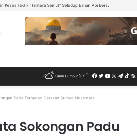
n Kesan Taktik “Tentera Semut” Seludup Bahan Api Bersubsidi di Semp
℃
27
Facebook
Twitter
YouTube
Instagra
Teleg
Ti
Kuala Lumpur
okongan Padu Terhadap Gerakan Sumud Nusantara
yata Sokongan Padu