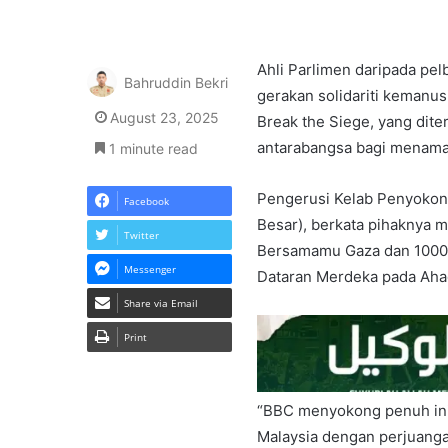
Ahli Parlimen daripada pel
Bahruddin Bekri
gerakan solidariti kemanus
August 23, 2025
Break the Siege, yang dite
antarabangsa bagi menamat
1 minute read
Pengerusi Kelab Penyokon
Facebook
Besar), berkata pihaknya 
Twitter
Bersamamu Gaza dan 1000 F
Messenger
Dataran Merdeka pada Ahad
Share via Email
Print
“BBC menyokong penuh inis
Malaysia dengan perjuangan