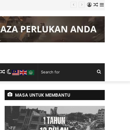
Log
Random
Sidebar
adan
In
Article
m
ram
kTok
RSS
Random
Switch
Search
Article
skin
for
MASA UNTUK MEMBANTU