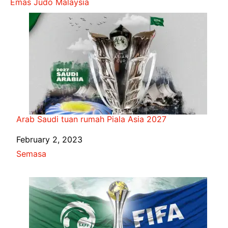
Emas Judo Malaysia
Arab Saudi tuan rumah Piala Asia 2027
Date
February 2, 2023
In relation to
Semasa