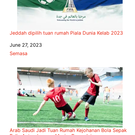
Jeddah dipilih tuan rumah Piala Dunia Kelab 2023
Date
June 27, 2023
In relation to
Semasa
Arab Saudi Jadi Tuan Rumah Kejohanan Bola Sepak