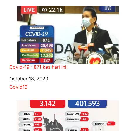
Covid-19 : 871 kes hari ini!
Date
October 18, 2020
In relation to
Covid19