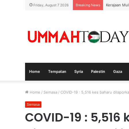
Kerajaan Mul
Friday, August 7 2026
Breaking News
Home
Tempatan
Syria
Palestin
Gaza
Home
/
Semasa
/
COVID-19 : 5,516 kes baharu dilaporkan
Semasa
COVID-19 : 5,516