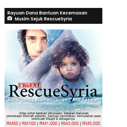
Rayuan Dana Bantuan Kecemasan
Musim Sejuk RescueSyria