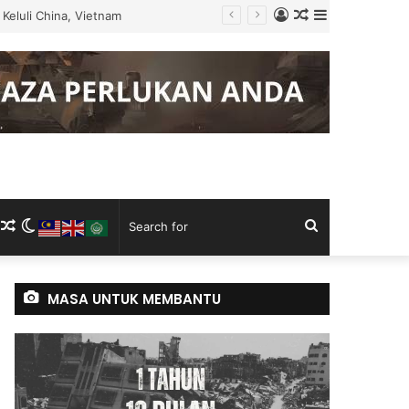
Log
Random
Sidebar
Keluli China, Vietnam
In
Article
m
ram
kTok
RSS
Random
Switch
Search
Article
skin
for
MASA UNTUK MEMBANTU