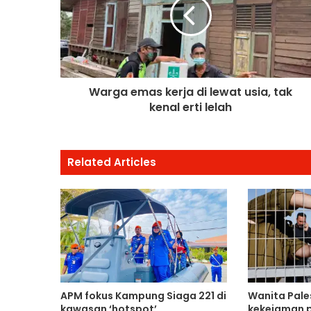
Warga emas kerja di lewat usia, tak
kenal erti lelah
Related Articles
APM fokus Kampung Siaga 221 di
Wanita Pale
kawasan ‘hotspot’
kekejaman 