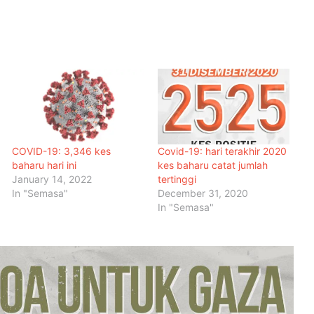
COVID-19: 3,346 kes
Covid-19: hari terakhir 2020
baharu hari ini
kes baharu catat jumlah
January 14, 2022
tertinggi
In "Semasa"
December 31, 2020
In "Semasa"
Malaysia Dipilih Jadi Tuan Rumah
Kongres Farmasi Dunia 2027
Malaysia-Hungary Perkukuh
Kerjasama Pertanian dan