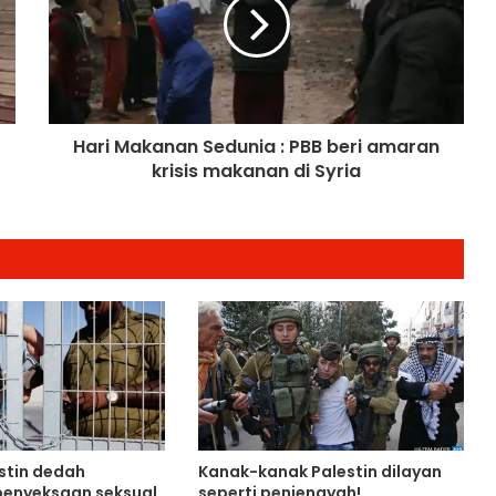
Kerjasama Pertanian dan
Keterjaminan Makanan
Ketua Mossad Pecat Dua Pegawai
Kanan Kerana Plot Gagal Guling
Kerajaan Iran
Hari Makanan Sedunia : PBB beri amaran
krisis makanan di Syria
Itali Bakal Berdepan Gelombang
Haba Ekstrem Selama 10 Hari Lagi,
Suhu Mencecah 48°C
Empat Rakyat Palestin Cedera,
Israel Arah Tebang Pokok di 78 Ekar
Tanah Tebing Barat
RCI Tabung Haji: SPRM Sambung
Rakam Percakapan Bekas CFO
stin dedah
Kanak-kanak Palestin dilayan
Kerajaan Mulakan Kajian Semula
penyeksaan seksual
seperti penjenayah!