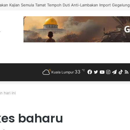
akan Kajian Semula Tamat Tempoh Duti Anti-Lambakan Import Gegelung 
℃
33
Facebook
Twitter
YouTube
Instagra
Teleg
Ti
Kuala Lumpur
 hari ini
 kes baharu