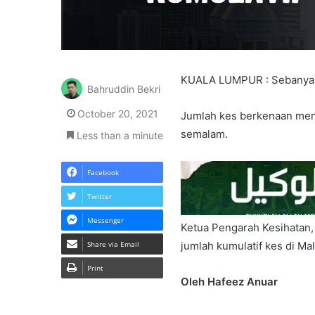
KUALA LUMPUR : Sebanyak 5
Bahruddin Bekri
October 20, 2021
Jumlah kes berkenaan men
semalam.
Less than a minute
Facebook
Twitter
Messenger
Ketua Pengarah Kesihatan,
Share via Email
jumlah kumulatif kes di Ma
Print
Oleh Hafeez Anuar