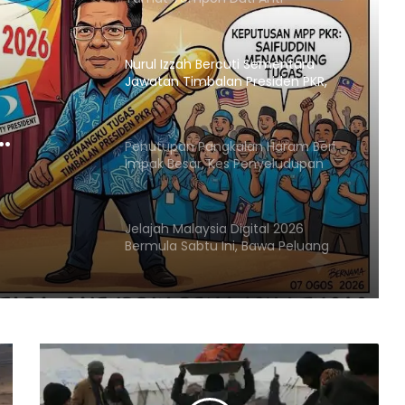
Lambakan Import Gegelung Keluli
China, Vietnam
Nurul Izzah Bercuti Sementara
Jawatan Timbalan Presiden PKR,
Saifuddin Pemangku Tugas
Penutupan Pangkalan Haram Beri
KR,
Impak Besar, Kes Penyeludupan
Petrol dan Diesel Menjunam
Jelajah Malaysia Digital 2026
Bermula Sabtu Ini, Bawa Peluang
Ekonomi ke Komuniti Setempat
Malaysia Dipilih Jadi Tuan Rumah
Kongres Farmasi Dunia 2027
Malaysia-Hungary Perkukuh