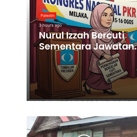
Palestin
3 hours ago
Nurul Izzah Bercuti
Sementara Jawatan
Timbalan Presiden P
Saifuddin Pemangku
Tugas