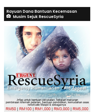
Rayuan Dana Bantuan Kecemasan
Musim Sejuk RescueSyria