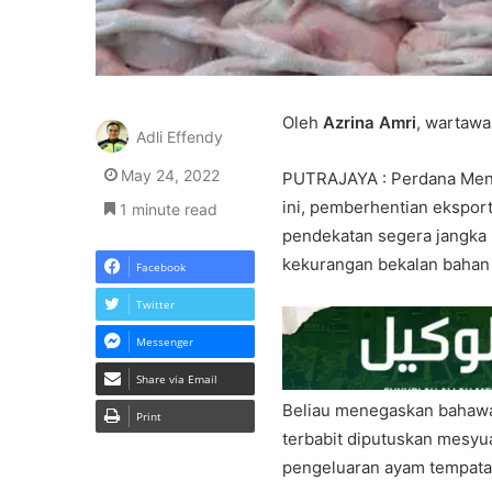
Oleh
Azrina Amri
, wartawa
Adli Effendy
May 24, 2022
PUTRAJAYA : Perdana Mente
ini, pemberhentian ekspor
1 minute read
pendekatan segera jangka
kekurangan bekalan bahan
Facebook
Twitter
Messenger
Share via Email
Beliau menegaskan bahawa 
Print
terbabit diputuskan mesyu
pengeluaran ayam tempatan