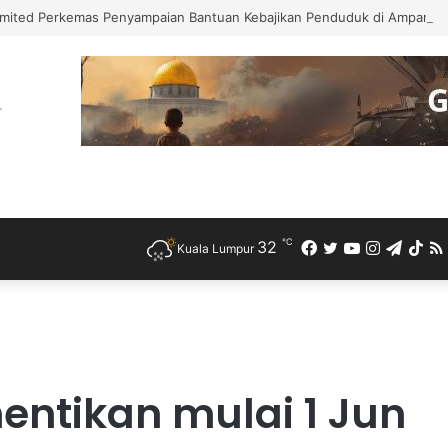
mited Perkemas Penyampaian Bantuan Kebajikan Penduduk di Ampang
℃
32
Facebook
Twitter
YouTube
Instagra
Teleg
Ti
Kuala Lumpur
entikan mulai 1 Jun