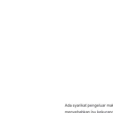
Ada syarikat pengeluar ma
menyebabkan isu kekurang