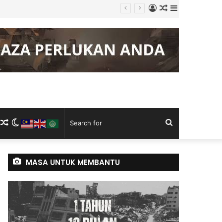
Log
Random
Sidebar
In
Article
m
ram
kTok
RSS
Random
Switch
Search
Article
skin
for
MASA UNTUK MEMBANTU