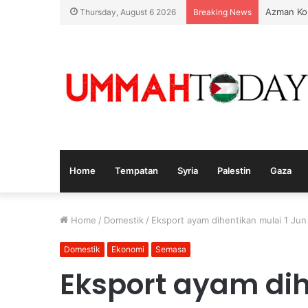
Azman Ko
Thursday, August 6 2026
Breaking News
Home
Tempatan
Syria
Palestin
Gaza
Home
/
Domestik
/
Eksport ayam dihentikan mulai 1 Jun
Domestik
Ekonomi
Semasa
Eksport ayam dih