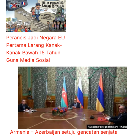
Perancis Jadi Negara EU
Pertama Larang Kanak-
Kanak Bawah 15 Tahun
Guna Media Sosial
Armenia – Azerbaijan setuju gencatan senjata