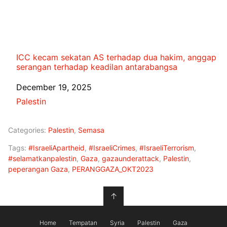
ICC kecam sekatan AS terhadap dua hakim, anggap
serangan terhadap keadilan antarabangsa
Date
December 19, 2025
In relation to
Palestin
Categories:
Palestin
,
Semasa
Tags:
#IsraeliApartheid
,
#IsraeliCrimes
,
#IsraeliTerrorism
,
#selamatkanpalestin
,
Gaza
,
gazaunderattack
,
Palestin
,
peperangan Gaza
,
PERANGGAZA_OKT2023
↑
Home
Tempatan
Syria
Palestin
Gaza