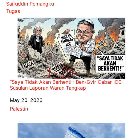
Saifuddin Pemangku
Tugas
“Saya Tidak Akan Berhenti”: Ben-Gvir Cabar ICC
Susulan Laporan Waran Tangkap
Date
May 20, 2026
In relation to
Palestin