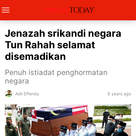
Jenazah srikandi negara
Tun Rahah selamat
disemadikan
Penuh istiadat penghormatan
negara
6 years ago
Adli Effendy