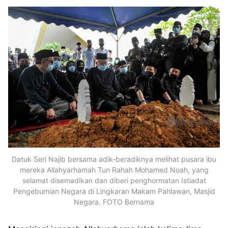
Datuk Seri Najib bersama adik-beradiknya melihat pusara ibu
mereka Allahyarhamah Tun Rahah Mohamed Noah, yang
selamat disemadikan dan diberi penghormatan Istiadat
Pengebumian Negara di Lingkaran Makam Pahlawan, Masjid
Negara. FOTO Bernama