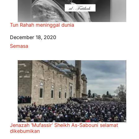
Tun Rahah meninggal dunia
Date
December 18, 2020
In relation to
Semasa
Jenazah ‘Mufassir’ Sheikh As-Sabouni selamat
dikebumikan