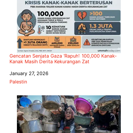
Gencatan Senjata Gaza ‘Rapuh’: 100,000 Kanak-
Kanak Masih Derita Kekurangan Zat
Date
January 27, 2026
In relation to
Palestin