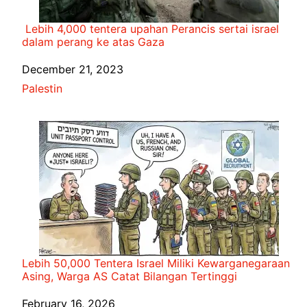
Lebih 4,000 tentera upahan Perancis sertai israel
dalam perang ke atas Gaza
Date
December 21, 2023
In relation to
Palestin
Lebih 50,000 Tentera Israel Miliki Kewarganegaraan
Asing, Warga AS Catat Bilangan Tertinggi
Date
February 16, 2026