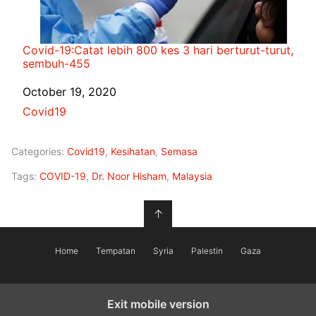
Covid-19:Catat lebih 800 kes 3 hari berturut-turut,
sembuh-455
Date
October 19, 2020
In relation to
Covid19
Categories:
Covid19
,
Kesihatan
,
Semasa
Tags:
COVID-19
,
Dr. Noor Hisham
,
Malaysia
↑
Home
Tempatan
Syria
Palestin
Gaza
Exit mobile version