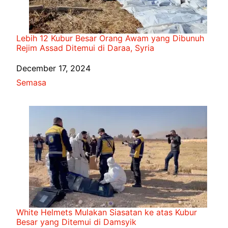
Lebih 12 Kubur Besar Orang Awam yang Dibunuh
Rejim Assad Ditemui di Daraa, Syria
Date
December 17, 2024
In relation to
Semasa
White Helmets Mulakan Siasatan ke atas Kubur
Besar yang Ditemui di Damsyik