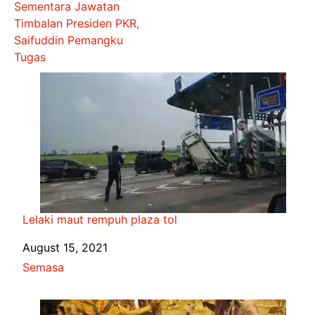
Sementara Jawatan
Timbalan Presiden PKR,
Saifuddin Pemangku
Tugas
Lelaki maut rempuh plaza tol
Date
August 15, 2021
In relation to
Semasa