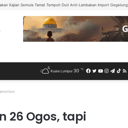
 Bercuti Sementara Jawatan Timbalan Presiden PKR, Saifuddin Pemangku
℃
30
Facebook
Twitter
YouTube
Instagra
Teleg
Ti
Kuala Lumpur
penonton
n 26 Ogos, tapi