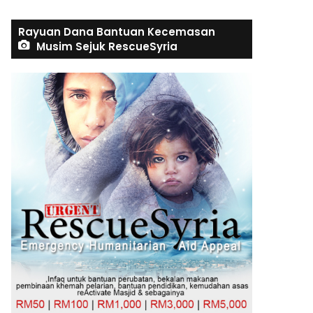
Rayuan Dana Bantuan Kecemasan
Musim Sejuk RescueSyria