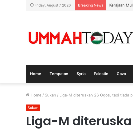
Nurul Izzah
Friday, August 7 2026
Breaking News
Home
Tempatan
Syria
Palestin
Gaza
Home
/
Sukan
/
Liga-M diteruskan 26 Ogos, tapi tiada 
Sukan
Liga-M diteruska