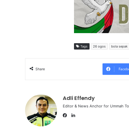
Tags
26 ogos
bola sepak
Faceb
Share
Adli Effendy
Editor & News Anchor for Ummah T
L
i
F