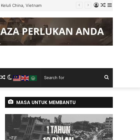
Log
Random
Sidebar
 Tugas
In
Article
m
ram
kTok
RSS
Random
Switch
Search
Article
skin
for
MASA UNTUK MEMBANTU