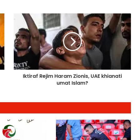
Sukan Komanwel Glasgow 2026:
Emas Muhammad Erry, Dua Slot
Final Boling Padang Seri Kempen
Hari Keempat Malaysia
F1 Kembali Ke Sepang Selepas 9
Tahun: Malaysia Jadi Tuan Rumah
GP Bahrain 2–4 Oktober Ini
KBS Peruntuk RM9.3 Juta Perkukuh
Iktiraf Rejim Haram Zionis, UAE khianati
Program Berbasikal Trek Negara
umat Islam?
Glasgow 2026: Izzat Shameer
Bermula Langkah Kanan, Tekad
Perbaiki Persembahan
KBS Sedia Pertimbang Tambahan
RM1 Juta Buat Sukan Angkat Berat
Selepas Cemerlang di Glasgow