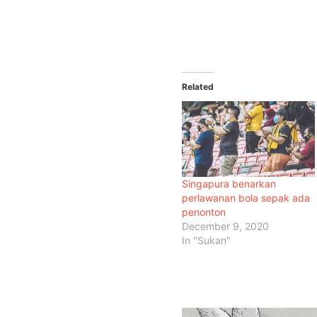
Related
Singapura benarkan
perlawanan bola sepak ada
penonton
December 9, 2020
In "Sukan"