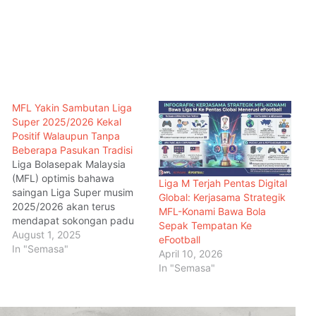
MFL Yakin Sambutan Liga
Super 2025/2026 Kekal
Positif Walaupun Tanpa
Beberapa Pasukan Tradisi
Liga Bolasepak Malaysia
(MFL) optimis bahawa
Liga M Terjah Pentas Digital
saingan Liga Super musim
Global: Kerjasama Strategik
2025/2026 akan terus
MFL-Konami Bawa Bola
mendapat sokongan padu
Sepak Tempatan Ke
daripada peminat bola
August 1, 2025
eFootball
sepak tanah air meskipun
In "Semasa"
April 10, 2026
tanpa penyertaan beberapa
In "Semasa"
Sukan Komanwel Glasgow 2026:
pasukan tradisi yang
Latif Romly Harungi Cuaca Sejuk
sebelum ini menjadi
Untuk Sahkan Emas Ke-5 Malaysia
tumpuan utama liga.