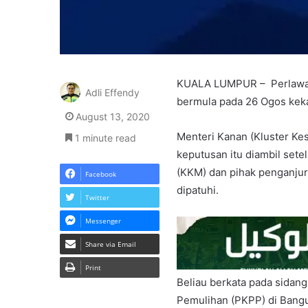
KUALA LUMPUR – Perlawana
Adli Effendy
bermula pada 26 Ogos keka
August 13, 2020
Menteri Kanan (Kluster Kes
1 minute read
keputusan itu diambil sete
(KKM) dan pihak penganjur
Facebook
dipatuhi.
Twitter
Messenger
Share via Email
Print
Beliau berkata pada sida
Pemulihan (PKPP) di Bangun