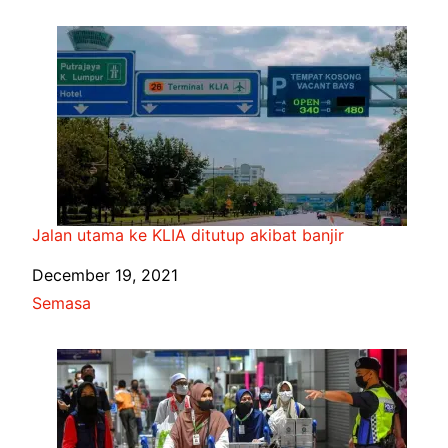
Jalan utama ke KLIA ditutup akibat banjir
Date
December 19, 2021
In relation to
Semasa