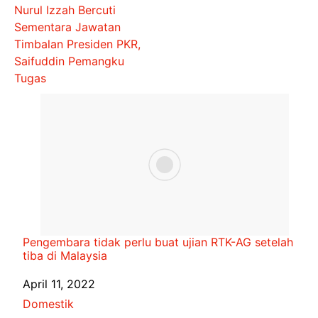
Nurul Izzah Bercuti
Sementara Jawatan
Timbalan Presiden PKR,
Saifuddin Pemangku
Tugas
Pengembara tidak perlu buat ujian RTK-AG setelah
tiba di Malaysia
Date
April 11, 2022
In relation to
Domestik