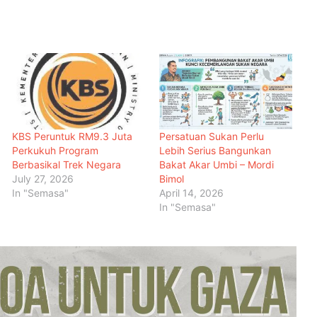
KBS Peruntuk RM9.3 Juta
Persatuan Sukan Perlu
Perkukuh Program
Lebih Serius Bangunkan
Berbasikal Trek Negara
Bakat Akar Umbi – Mordi
July 27, 2026
Bimol
In "Semasa"
April 14, 2026
In "Semasa"
Menteri Arab dan Islam Bersetuju
Wujud Mekanisme Tetap
Dokumentasi Pelanggaran Israel di
Baitulmaqdis Timur
Hampir 20 Negara Islam