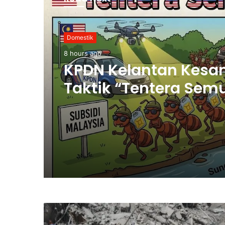
Domestik
8 hours ago
KPDN Kelantan Kesa
Taktik “Tentera Sem
Seludup Bahan Api
Bersubsidi di Semp