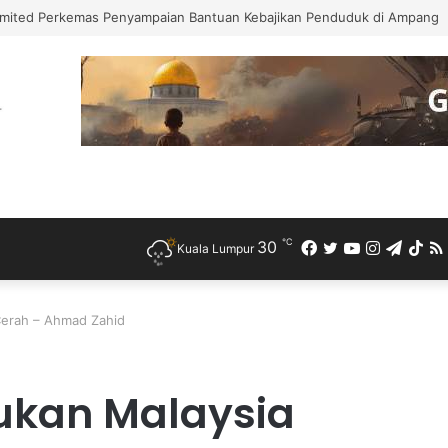
mited Perkemas Penyampaian Bantuan Kebajikan Penduduk di Ampang
℃
30
Facebook
Twitter
YouTube
Instagra
Teleg
Ti
Kuala Lumpur
erah – Ahmad Zahid
ukan Malaysia