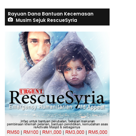
Rayuan Dana Bantuan Kecemasan
Musim Sejuk RescueSyria