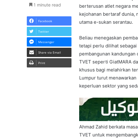
1 minute read
berterusan atlet negara 
kejohanan bertaraf dunia
Facebook
utama e-sukan serantau.
Twitter
Beliau menegaskan pembang
Messenger
tetapi perlu dilihat sebaga
Share via Email
pembangunan kandungan da
TVET seperti GiatMARA dan
Print
khusus bagi melahirkan ten
Lumpur turut menawarkan
keperluan sektor yang se
Ahmad Zahid berkata masa 
TVET untuk mengembangka