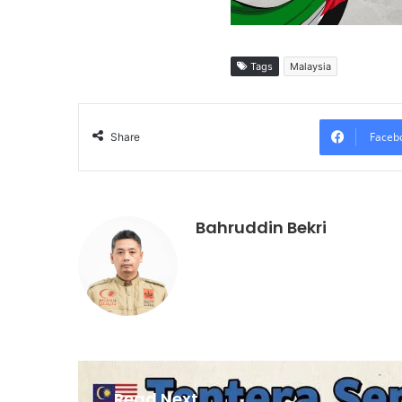
Tags
Malaysia
Faceb
Share
Bahruddin Bekri
Read Next