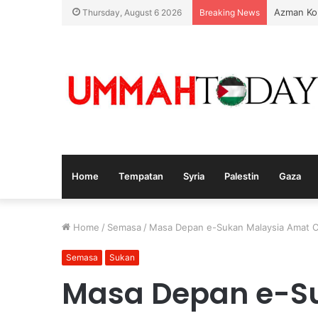
Azman Ko
Thursday, August 6 2026
Breaking News
Home
Tempatan
Syria
Palestin
Gaza
Home
/
Semasa
/
Masa Depan e-Sukan Malaysia Amat C
Semasa
Sukan
Masa Depan e-S