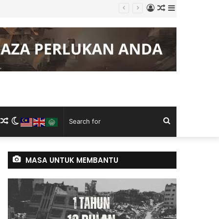
Log
Random
Sidebar
In
Article
m
ram
kTok
RSS
Random
Switch
Search
Article
skin
for
MASA UNTUK MEMBANTU