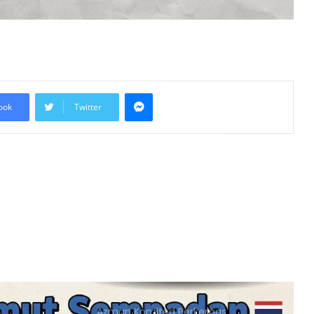
Pertimbang Tindakan Kolektif
Tangani Pelanggaran Israel di Al-
Aqsa
Kadar Emigrasi Israel Capai Rekod
Tertinggi, Hampir 270,000
Penduduk Berpindah Keluar
Messenger
ook
Twitter
Mesir Desak Pembukaan
Sempadan Rafah, Israel Tegas
Hadkan Laluan Bantuan ke Gaza
Keputusan Mahkamah Jerman
Lindungi Kritikan Terhadap Israel Uji
Doktrin ‘Staatsrason’
Pemartabatan Bahasa Melayu Perlu
Dijadikan Agenda Nasional
Membabitkan Semua Sektor
Azman Komited Perkemas