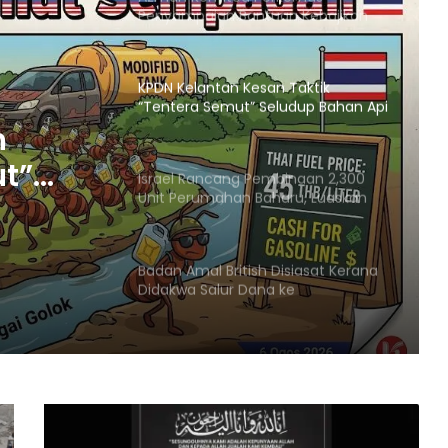
Penyampaian Bantuan Kebajikan
Penduduk di Ampang
KPDN Kelantan Kesan Taktik
“Tentera Semut” Seludup Bahan Api
Bersubsidi di Sempadan
n
ut”
Israel Rancang Pembinaan 2,300
Unit Perumahan Baharu, Luaskan
Penempatan Haram di
Baitulmaqdis Timur
adan
Badan Amal British Disiasat Kerana
Didakwa Salur Dana ke
Penempatan Haram Israel
Menteri Arab dan Islam Bersetuju
Wujud Mekanisme Tetap
Dokumentasi Pelanggaran Israel di
Baitulmaqdis Timur