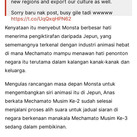
new regions and export our culture as well.
Sorry baru nak post, busy gile tadi wwwww
https://t.co/UqQxqHPN62
Kenyataan itu menyebut Monsta berbesar hati
— Mechanas Abdul Aziz | MECHAMATO MOVIE
🇲🇾🌺 (@anasabdulaziz83)
March 13, 2023
menerima pengiktirafan daripada Jepun, yang
sememangnya terkenal dengan industri animasi hebat
di mana Mechamato mampu menawan hati penonton
negara itu terutama dalam kalangan kanak-kanak dan
keluarga.
Mengulas rancangan masa depan Monsta untuk
mengembangkan siri animasi itu di Jepun, Anas
berkata Mechamato Musim Ke-2 sudah selesai
menjalani proses alih suara untuk jadual siaran di
negara berkenaan manakala Mechamato Musim Ke-3
sedang dalam pembikinan.