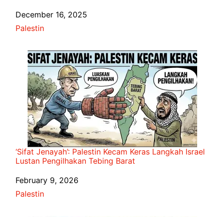
Date
December 16, 2025
In relation to
Palestin
‘Sifat Jenayah’: Palestin Kecam Keras Langkah Israel
Lustan Pengilhakan Tebing Barat
Date
February 9, 2026
In relation to
Palestin