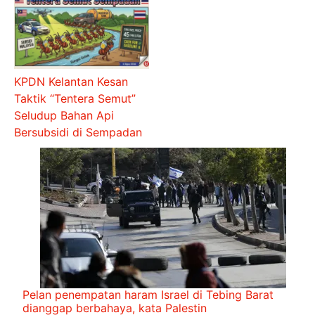
KPDN Kelantan Kesan
Taktik “Tentera Semut”
Seludup Bahan Api
Bersubsidi di Sempadan
Pelan penempatan haram Israel di Tebing Barat
dianggap berbahaya, kata Palestin