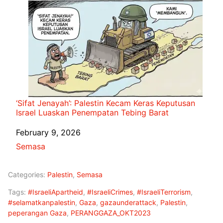
‘Sifat Jenayah’: Palestin Kecam Keras Keputusan
Israel Luaskan Penempatan Tebing Barat
Date
February 9, 2026
In relation to
Semasa
Categories:
Palestin
,
Semasa
Tags:
#IsraeliApartheid
,
#IsraeliCrimes
,
#IsraeliTerrorism
,
#selamatkanpalestin
,
Gaza
,
gazaunderattack
,
Palestin
,
peperangan Gaza
,
PERANGGAZA_OKT2023