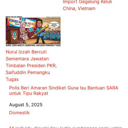
Import Gegelung Keluli
China, Vietnam
Nurul Izzah Bercuti
Sementara Jawatan
Timbalan Presiden PKR,
Saifuddin Pemangku
Tugas
Polis Beri Amaran Sindiket Guna Isu Bantuan SARA
untuk Tipu Rakyat
Date
August 5, 2025
In relation to
Domestik