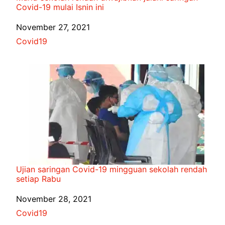
Covid-19 mulai Isnin ini
Date
November 27, 2021
In relation to
Covid19
Ujian saringan Covid-19 mingguan sekolah rendah
setiap Rabu
Date
November 28, 2021
In relation to
Covid19