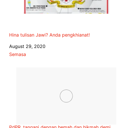
Hina tulisan Jawi? Anda pengkhianat!
Date
August 29, 2020
In relation to
Semasa
PdPR, tangani dengan hemah dan hikmah demi