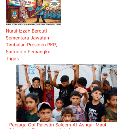
Nurul Izzah Bercuti
Sementara Jawatan
Timbalan Presiden PKR,
Saifuddin Pemangku
Tugas
Penjaga Gol Palestin Saleem Al-Ashqar Maut